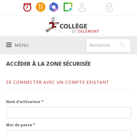
MENU
Le Collège
ACCÉDER À LA ZONE SÉCURISÉE
PRÉSENTATION
Vie de l'école
SE CONNECTER AVEC UN COMPTE EXISTANT
HISTORIQUE
ACTUALITÉS
Aide aux élèves
AUTORITÉS SCOLAIRES
HORAIRES
Nom d'utilisateur *
MÉDIATRICES
Services
BÂTIMENTS
LES ENSEIGNANTS
INFIRMIÈRE SCOLAIRE
DIRECTION
Infos pratiques
Mot de passe *
200E
SYSTÈME SCOLAIRE
DEVOIRS À DOMICILE
SECRÉTARIAT
RÈGLEMENTS ET CODE DE VIE
Agenda