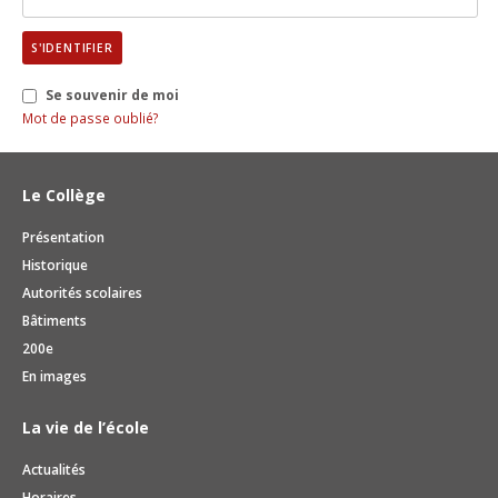
EN IMAGES
EDUCATION SEXUELLE
DEVOIRS ASSISTÉS
CONCIERGERIE
ACCÈS
Contact
S'IDENTIFIER
SÉANCES PARENTS
COURS FACULTATIFS
RESTAURANT SCOLAIRE
BROCHURE
Se souvenir de moi
ACTIVITÉS ET ÉVÈNEMENTS
TRAVAILLEUSE SOCIALE SCOLAIRE
MÉDIATHÈQUE
DOCUMENTS ADMINISTRATIFS
Mot de passe oublié?
ABSENCES
ORIENTATION PROFESSIONNELLE
SALLE D'ÉTUDE
VACANCES SCOLAIRES
Le Collège
ACCIDENTS
ECHANGES ET SÉJOURS LINGUISTIQUES
BESOINS ÉDUCATIFS PARTICULIERS
RÉSERVATION DE SALLES
Présentation
TUTORIELS MITIC
Historique
Autorités scolaires
Bâtiments
200e
En images
La vie de l’école
Actualités
Horaires