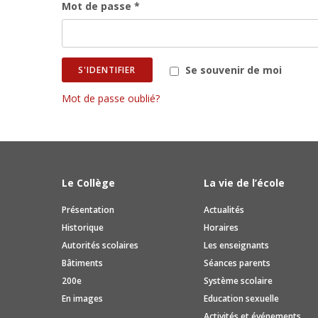
Mot de passe *
Se souvenir de moi
S'IDENTIFIER
Mot de passe oublié?
Le Collège
La vie de l’école
Présentation
Actualités
Historique
Horaires
Autorités scolaires
Les enseignants
Bâtiments
Séances parents
200e
Système scolaire
En images
Education sexuelle
Activités et événements