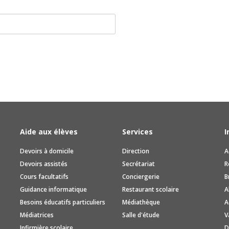
Aide aux élèves
Services
I
Devoirs à domicile
Direction
A
Devoirs assistés
Secrétariat
R
Cours facultatifs
Conciergerie
B
Guidance informatique
Restaurant scolaire
A
Besoins éducatifs particuliers
Médiathèque
A
Médiatrices
Salle d'étude
V
Infirmière scolaire
D