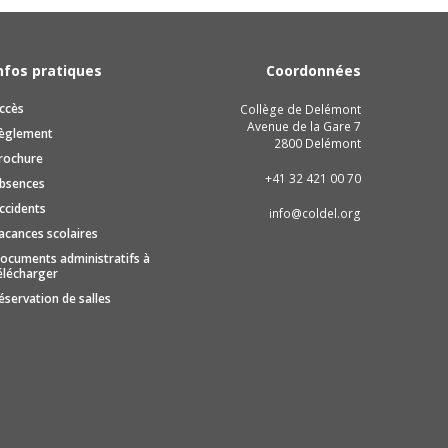
nfos pratiques
Coordonnées
ccès
Collège de Delémont
Avenue de la Gare 7
èglement
2800 Delémont
rochure
+41 32 421 00 70
bsences
ccidents
info@coldel.org
acances scolaires
ocuments administratifs à
élécharger
éservation de salles