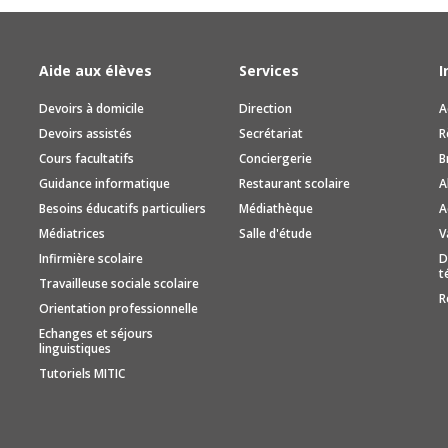
Aide aux élèves
Services
I
Devoirs à domicile
Direction
A
Devoirs assistés
Secrétariat
R
Cours facultatifs
Conciergerie
B
Guidance informatique
Restaurant scolaire
A
Besoins éducatifs particuliers
Médiathèque
A
Médiatrices
Salle d'étude
V
Infirmière scolaire
D
t
Travailleuse sociale scolaire
R
Orientation professionnelle
Echanges et séjours
linguistiques
Tutoriels MITIC