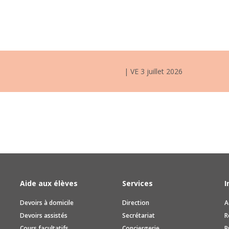
| VE 3 juillet 2026
Aide aux élèves
Services
I
Devoirs à domicile
Direction
A
Devoirs assistés
Secrétariat
R
Cours facultatifs
Conciergerie
B