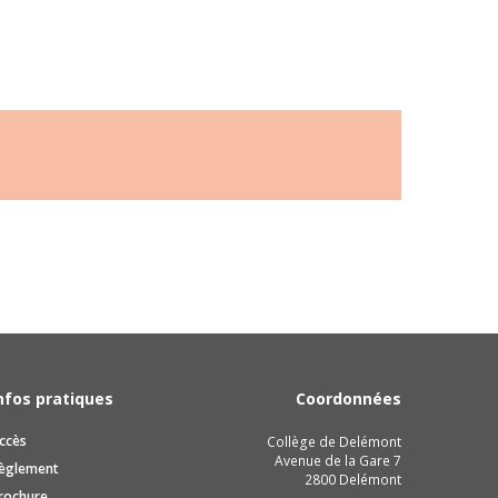
nfos pratiques
Coordonnées
ccès
Collège de Delémont
Avenue de la Gare 7
èglement
2800 Delémont
rochure