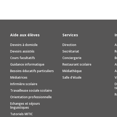
Aide aux élèves
Services
I
Devoirs à domicile
Direction
A
Devoirs assistés
Secrétariat
R
Cours facultatifs
Conciergerie
B
Guidance informatique
Restaurant scolaire
A
Besoins éducatifs particuliers
Médiathèque
A
Médiatrices
Salle d'étude
V
Infirmière scolaire
D
t
Travailleuse sociale scolaire
R
Orientation professionnelle
Echanges et séjours
linguistiques
Tutoriels MITIC