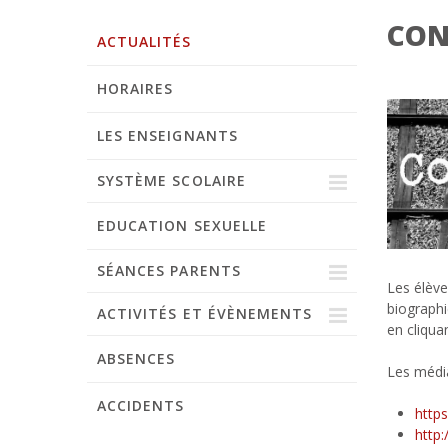
CON
ACTUALITÉS
HORAIRES
LES ENSEIGNANTS
SYSTÈME SCOLAIRE
EDUCATION SEXUELLE
Grille horaire 2026
SÉANCES PARENTS
Les élève
biographi
ACTIVITÉS ET ÉVÈNEMENTS
Parents 8P
en cliquan
ABSENCES
Parents 9S
Fête de la solidarité
Les média
ACCIDENTS
Semaine d'activités 9S
http
http