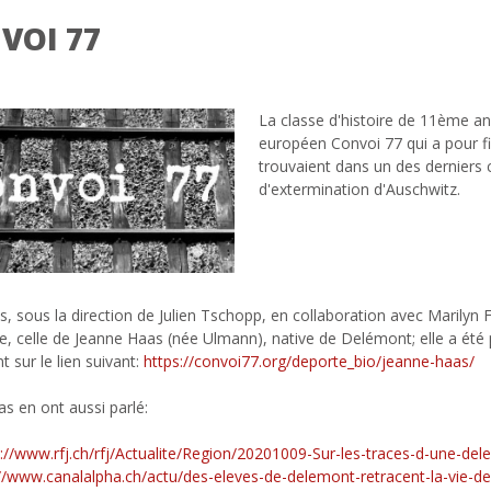
VOI 77
La classe d'histoire de 11ème an
européen Convoi 77 qui a pour fi
trouvaient dans un des derniers
d'extermination d'Auschwitz.
s, sous la direction de Julien Tschopp, en collaboration avec Marilyn 
e, celle de Jeanne Haas (née Ulmann), native de Delémont; elle a été pu
t sur le lien suivant:
https://convoi77.org/deporte_bio/jeanne-haas/
s en ont aussi parlé:
s://www.rfj.ch/rfj/Actualite/Region/20201009-Sur-les-traces-d-une-de
://www.canalalpha.ch/actu/des-eleves-de-delemont-retracent-la-vie-d