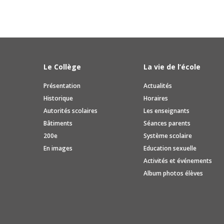
Semaine d'activités 10S
Semaine d'activités 11S
Sport scolaire
Cyberdéfi
Le Collège
La vie de l’école
Présentation
Actualités
Spectacles
Historique
Horaires
Salon de la formation
Autorités scolaires
Les enseignants
Bâtiments
Séances parents
Semaine des médias
200e
Système scolaire
En images
Education sexuelle
Choeur du Collège
Activités et événements
Albums
Album photos élèves