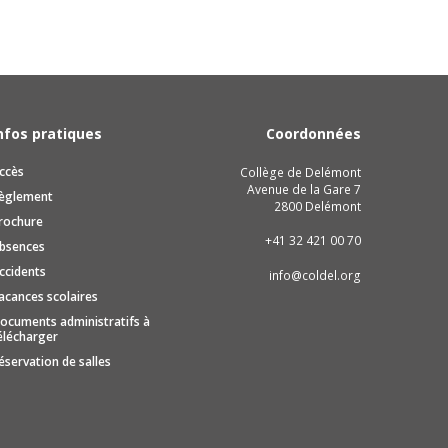
nfos pratiques
Coordonnées
ccès
Collège de Delémont
Avenue de la Gare 7
èglement
2800 Delémont
rochure
+41 32 421 00 70
bsences
ccidents
info@coldel.org
acances scolaires
ocuments administratifs à
élécharger
éservation de salles