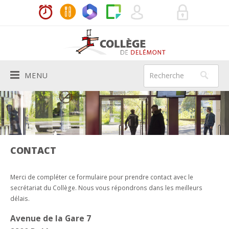
MENU
Le Collège
PRÉSENTATION
Vie de l'école
HISTORIQUE
ACTUALITÉS
Aide aux élèves
CONTACT
AUTORITÉS SCOLAIRES
HORAIRES
MÉDIATRICES
Services
Merci de compléter ce formulaire pour prendre contact avec le
secrétariat du Collège. Nous vous répondrons dans les meilleurs
BÂTIMENTS
LES ENSEIGNANTS
INFIRMIÈRE SCOLAIRE
DIRECTION
Infos pratiques
délais.
200E
SYSTÈME SCOLAIRE
DEVOIRS À DOMICILE
SECRÉTARIAT
RÈGLEMENTS ET CODE DE VIE
Agenda
Avenue de la Gare 7