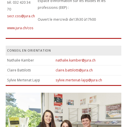
Espace d’information sur les études et les
EN IMAGES
EDUCATION SEXUELLE
tél. 032 420 34
DEVOIRS ASSISTÉS
CONCIERGERIE
ACCÈS
Contact
professions (EIEP) :
70
SÉANCES PARENTS
COURS FACULTATIFS
RESTAURANT SCOLAIRE
secr.cos@jura.ch
BROCHURE
Ouvert le mercredi de13h30 à17h00
ACTIVITÉS ET ÉVÈNEMENTS
TRAVAILLEUSE SOCIALE SCOLAIRE
MÉDIATHÈQUE
www.jura.ch/cos
DOCUMENTS ADMINISTRATIFS
ABSENCES
ORIENTATION PROFESSIONNELLE
SALLE D'ÉTUDE
VACANCES SCOLAIRES
ACCIDENTS
ECHANGES ET SÉJOURS LINGUISTIQUES
CONSEIL EN ORIENTATION
BESOINS ÉDUCATIFS PARTICULIERS
RÉSERVATION DE SALLES
Nathalie Kamber
nathalie.kamber@jura.ch
TUTORIELS MITIC
Claire Battilotti
claire.battilotti@jura.ch
Sylvie Mertenat Lajqi
sylvie.mertenat-lajqi@jura.ch