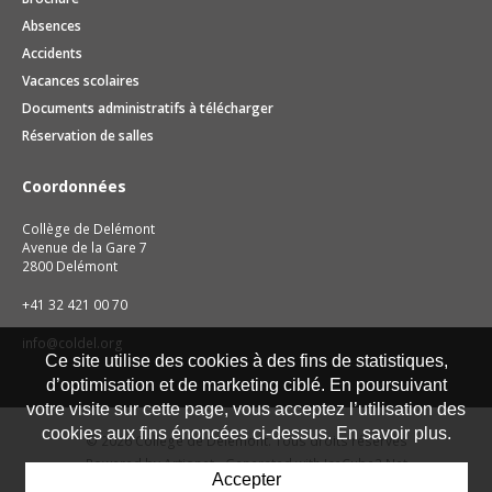
Absences
Accidents
Vacances scolaires
Documents administratifs à télécharger
Réservation de salles
Coordonnées
Collège de Delémont
Avenue de la Gare 7
2800 Delémont
+41 32 421 00 70
info@coldel.org
Ce site utilise des cookies à des fins de statistiques,
d’optimisation et de marketing ciblé. En poursuivant
votre visite sur cette page, vous acceptez l’utilisation des
cookies aux fins énoncées ci-dessus. En savoir plus.
© 2026 Collège de Delémont. Tous droits réservés
Powered by Artionet
-
Generated with IceCube2.Net
Accepter