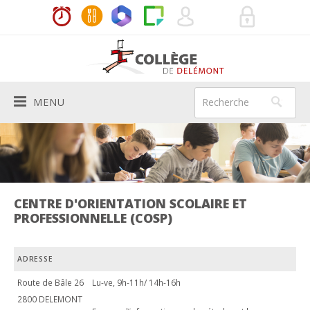
MENU
Le Collège
PRÉSENTATION
Vie de l'école
HISTORIQUE
ACTUALITÉS
Aide aux élèves
CENTRE D'ORIENTATION SCOLAIRE ET
PROFESSIONNELLE (COSP)
AUTORITÉS SCOLAIRES
HORAIRES
MÉDIATRICES
Services
BÂTIMENTS
LES ENSEIGNANTS
INFIRMIÈRE SCOLAIRE
ADRESSE
DIRECTION
Infos pratiques
Route de Bâle 26
Lu-ve, 9h-11h/ 14h-16h
200E
SYSTÈME SCOLAIRE
DEVOIRS À DOMICILE
SECRÉTARIAT
RÈGLEMENTS ET CODE DE VIE
Agenda
2800 DELEMONT