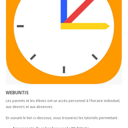
EN IMAGES
EDUCATION SEXUELLE
DEVOIRS ASSISTÉS
CONCIERGERIE
ACCÈS
Contact
SÉANCES PARENTS
COURS FACULTATIFS
RESTAURANT SCOLAIRE
BROCHURE
ACTIVITÉS ET ÉVÈNEMENTS
TRAVAILLEUSE SOCIALE SCOLAIRE
MÉDIATHÈQUE
DOCUMENTS ADMINISTRATIFS
ABSENCES
ORIENTATION PROFESSIONNELLE
SALLE D'ÉTUDE
VACANCES SCOLAIRES
ACCIDENTS
ECHANGES ET SÉJOURS LINGUISTIQUES
BESOINS ÉDUCATIFS PARTICULIERS
RÉSERVATION DE SALLES
TUTORIELS MITIC
WEBUNTIS
Les parents et les élèves ont un accès personnel à l'horaire individuel,
aux devoirs et aux absences.
En suivant le lien ci-dessous, vous trouverez les tutoriels permettant :