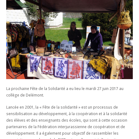
EN IMAGES
EDUCATION SEXUELLE
DEVOIRS ASSISTÉS
CONCIERGERIE
ACCÈS
Contact
SÉANCES PARENTS
COURS FACULTATIFS
RESTAURANT SCOLAIRE
BROCHURE
ACTIVITÉS ET ÉVÈNEMENTS
TRAVAILLEUSE SOCIALE SCOLAIRE
MÉDIATHÈQUE
DOCUMENTS ADMINISTRATIFS
ABSENCES
ORIENTATION PROFESSIONNELLE
SALLE D'ÉTUDE
VACANCES SCOLAIRES
ACCIDENTS
ECHANGES ET SÉJOURS LINGUISTIQUES
BESOINS ÉDUCATIFS PARTICULIERS
RÉSERVATION DE SALLES
TUTORIELS MITIC
La prochaine Fête de la Solidarité a eu lieu le mardi 27 juin 2017 au
collège de Delémont.
Lancée en 2001, la « Fête de la solidarité » est un processus de
sensibilisation au développement, à la coopération et à la solidarité
des élèves et des enseignants des écoles, qui sont à cette occasion
partenaires de la Fédération interjurassienne de coopération et de
développement. Il a également pour objectif de rassembler les