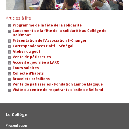
Articles à lire
Programme de la fête de la solidarité
Lancement de la fête de la solidarité au Collège de
Delémont
Présentation de l’Association E-Changer
Correspondances Haïti – Sénégal
Atelier du goût
Vente de pâtisseries
Accueil et journée à LARC
Fours solaires
Collecte d'habits
Bracelets brésiliens
Vente de pâtisseries - Fondation Lampe Magique
Visite du centre de requérants d’asile de Belfond
Le Collège
Présentation