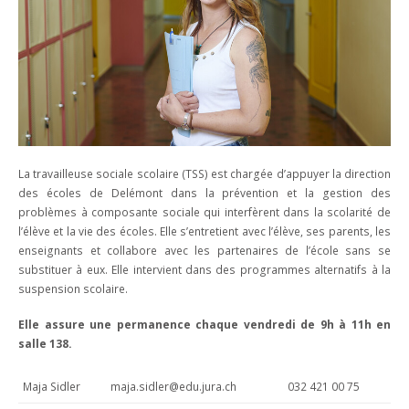
EN IMAGES
EDUCATION SEXUELLE
DEVOIRS ASSISTÉS
CONCIERGERIE
ACCÈS
Contact
SÉANCES PARENTS
COURS FACULTATIFS
RESTAURANT SCOLAIRE
BROCHURE
ACTIVITÉS ET ÉVÈNEMENTS
TRAVAILLEUSE SOCIALE SCOLAIRE
MÉDIATHÈQUE
DOCUMENTS ADMINISTRATIFS
ABSENCES
ORIENTATION PROFESSIONNELLE
SALLE D'ÉTUDE
VACANCES SCOLAIRES
ACCIDENTS
ECHANGES ET SÉJOURS LINGUISTIQUES
BESOINS ÉDUCATIFS PARTICULIERS
RÉSERVATION DE SALLES
La travailleuse sociale scolaire (TSS) est chargée d’appuyer la direction
des écoles de Delémont dans la prévention et la gestion des
TUTORIELS MITIC
problèmes à composante sociale qui interfèrent dans la scolarité de
l’élève et la vie des écoles. Elle s’entretient avec l’élève, ses parents, les
enseignants et collabore avec les partenaires de l’école sans se
substituer à eux. Elle intervient dans des programmes alternatifs à la
suspension scolaire.
Elle assure une permanence chaque vendredi de 9h à 11h en
salle 138.
Maja Sidler
maja.sidler@edu.jura.ch
032 421 00 75