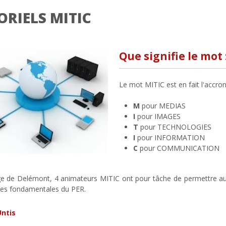
ORIELS MITIC
Que signifie le mot 
Le mot MITIC est en fait l'accr
M
pour MEDIAS
I
pour IMAGES
T
pour TECHNOLOGIES
I
pour INFORMATION
C
pour COMMUNICATION
ge de Delémont, 4 animateurs MITIC ont pour tâche de permettre aux
ntes fondamentales du PER.
ntis