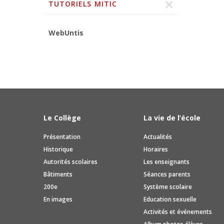
COSP
TUTORIELS MITIC
WebUntis
Le Collège
La vie de l’école
Présentation
Actualités
Historique
Horaires
Autorités scolaires
Les enseignants
Bâtiments
Séances parents
200e
Système scolaire
En images
Education sexuelle
Activités et événements