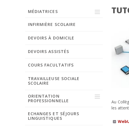
TUT
MÉDIATRICES
INFIRMIÈRE SCOLAIRE
Demande d'entretien pour les
élèves
DEVOIRS À DOMICILE
Annonce par les parents
DEVOIRS ASSISTÉS
Annonce par les enseignants
COURS FACULTATIFS
TRAVAILLEUSE SOCIALE
SCOLAIRE
ORIENTATION
PROFESSIONNELLE
Au Collè
les atte
ECHANGES ET SÉJOURS
Voies de formation
LINGUISTIQUES
WebU