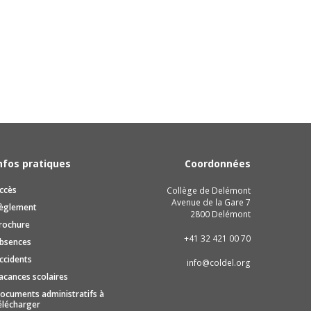
nfos pratiques
Coordonnées
ccès
Collège de Delémont
Avenue de la Gare 7
èglement
2800 Delémont
rochure
+41 32 421 00 70
bsences
ccidents
info@coldel.org
acances scolaires
ocuments administratifs à
élécharger