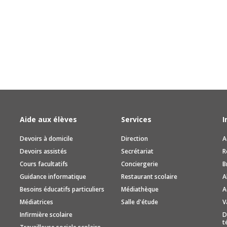
Aide aux élèves
Services
I
Devoirs à domicile
Direction
A
Devoirs assistés
Secrétariat
R
Cours facultatifs
Conciergerie
B
Guidance informatique
Restaurant scolaire
A
Besoins éducatifs particuliers
Médiathèque
A
Médiatrices
Salle d'étude
V
Infirmière scolaire
D
t