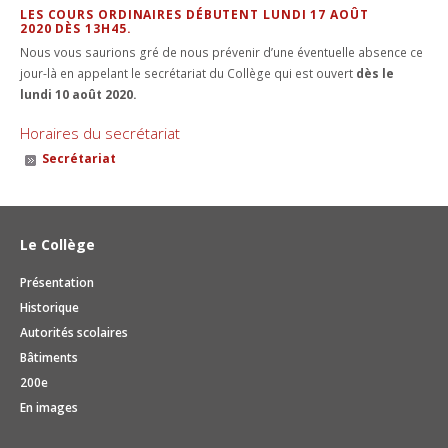
LES COURS ORDINAIRES DÉBUTENT LUNDI 17 AOÛT
2020 DÈS 13H45.
Nous vous saurions gré de nous prévenir d’une éventuelle absence ce
jour-là en appelant le secrétariat du Collège qui est ouvert
dès le
lundi 10 août 2020.
Horaires du secrétariat
Secrétariat
Le Collège
Présentation
Historique
Autorités scolaires
Bâtiments
200e
En images