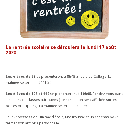
EN IMAGES
EDUCATION SEXUELLE
DEVOIRS ASSISTÉS
CONCIERGERIE
ACCÈS
Contact
SÉANCES PARENTS
COURS FACULTATIFS
RESTAURANT SCOLAIRE
BROCHURE
ACTIVITÉS ET ÉVÈNEMENTS
TRAVAILLEUSE SOCIALE SCOLAIRE
MÉDIATHÈQUE
DOCUMENTS ADMINISTRATIFS
ABSENCES
ORIENTATION PROFESSIONNELLE
SALLE D'ÉTUDE
VACANCES SCOLAIRES
La rentrée scolaire se déroulera le lundi 17 août
ACCIDENTS
ECHANGES ET SÉJOURS LINGUISTIQUES
2020 !
BESOINS ÉDUCATIFS PARTICULIERS
RÉSERVATION DE SALLES
TUTORIELS MITIC
Les élèves de 9S
se présenteront à
8h45
à l'aula du Collège. La
matinée se termine à 11h50.
Les élèves de 10S et 11S
se présenteront à
10h05
. Rendez-vous dans
les salles de classes attribuées (l'organisation sera affichée sur les
portes principales). La matinée se termine à 11h50.
En leur possession : un sac d’école, une trousse et un cadenas pour
fermer son armoire personnelle.