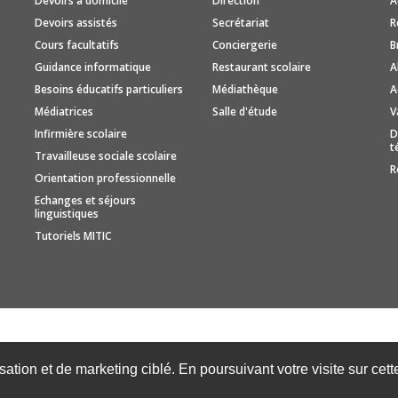
Devoirs à domicile
Direction
A
Devoirs assistés
Secrétariat
R
Cours facultatifs
Conciergerie
B
Guidance informatique
Restaurant scolaire
A
Besoins éducatifs particuliers
Médiathèque
A
Médiatrices
Salle d'étude
V
Infirmière scolaire
D
t
Travailleuse sociale scolaire
R
Orientation professionnelle
Echanges et séjours
linguistiques
Tutoriels MITIC
isation et de marketing ciblé. En poursuivant votre visite sur cet