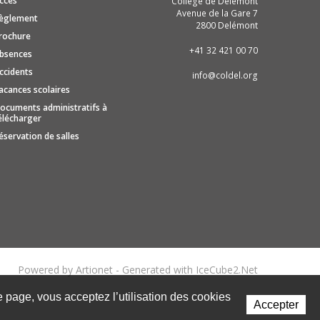
ccès
Collège de Delémont
Avenue de la Gare 7
èglement
2800 Delémont
rochure
+41 32 421 00 70
bsences
ccidents
info@coldel.org
acances scolaires
ocuments administratifs à
élécharger
éservation de salles
Powered by Artionet
-
Generated with IceCube2.Net
te page, vous acceptez l’utilisation des cookies
Accepter