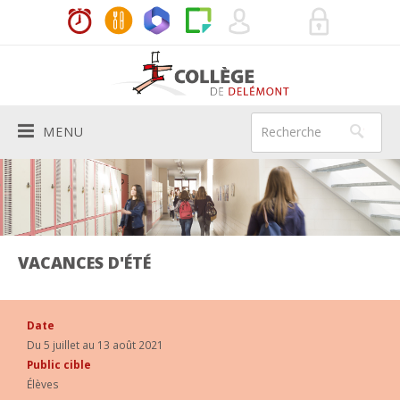
MENU
Le Collège
PRÉSENTATION
Vie de l'école
HISTORIQUE
ACTUALITÉS
Aide aux élèves
VACANCES D'ÉTÉ
AUTORITÉS SCOLAIRES
HORAIRES
MÉDIATRICES
Services
Date
BÂTIMENTS
LES ENSEIGNANTS
INFIRMIÈRE SCOLAIRE
DIRECTION
Infos pratiques
Du 5 juillet au 13 août 2021
Public cible
200E
SYSTÈME SCOLAIRE
DEVOIRS À DOMICILE
SECRÉTARIAT
RÈGLEMENTS ET CODE DE VIE
Agenda
Élèves