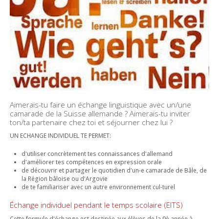
EN IMAGES
EDUCATION SEXUELLE
DEVOIRS ASSISTÉS
CONCIERGERIE
ACCÈS
Contact
SÉANCES PARENTS
COURS FACULTATIFS
RESTAURANT SCOLAIRE
BROCHURE
ACTIVITÉS ET ÉVÈNEMENTS
TRAVAILLEUSE SOCIALE SCOLAIRE
MÉDIATHÈQUE
DOCUMENTS ADMINISTRATIFS
ABSENCES
ORIENTATION PROFESSIONNELLE
SALLE D'ÉTUDE
VACANCES SCOLAIRES
ACCIDENTS
ECHANGES ET SÉJOURS LINGUISTIQUES
BESOINS ÉDUCATIFS PARTICULIERS
RÉSERVATION DE SALLES
Aimerais-tu faire un échange linguistique avec un/une
TUTORIELS MITIC
camarade de la Suisse allemande ? Aimerais-tu inviter
ton/ta partenaire chez toi et séjourner chez lui ?
UN ECHANGE INDIVIDUEL TE PERMET:
d'utiliser concrètement tes connaissances d'allemand
d'améliorer tes compétences en expression orale
de découvrir et partager le quotidien d'un-e camarade de Bâle, de
la Région bâloise ou d'Argovie
de te familiariser avec un autre environnement cul-turel
Échange individuel pendant le temps scolaire (EITS)
Cette formule d'échange est destinée aux élèves de la 9è année à