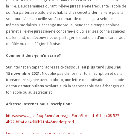
la 11e. Deux semaines durant, l'élève jurassien-ne fréquente l'école de
son/sa partenaire bâlois-e et habite chez ce/cette dernier-ère puis, à
son tour, il/elle accueille son/sa camarade dans le Jura selon les
mêmes modalités. L'échange individuel pendant le temps scolaire
permet à l'élève jurassien-ne concerné-e d'utiliser ses connaissances
d'allemand, de découvrir et de partager le quotidien d'un-e camarade
de Bâle ou de la Région bâloise.
Comment dois-je m'inscrire?
Sur internet en tapant l’adresse ci-dessous,
au plus tard jusqu'au
15 novembre 2021.
N’oublie pas d’imprimer ton inscription et de la
transmettre signée avec ta photo, une lettre de motivation et la copie
de ton dernier bulletin scolaire au/à la responsable des échanges de
ton école ou au secrétariat.
Adresse internet pour inscription :
https://www.ag.ch/app/aem/forms/getForm?formId=61bafc08-527f-
4b77-bfb4-a14d00b71bf4&mode=prod
Lien vers les documents à télécharger