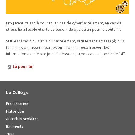
EN IMAGES
EDUCATION SEXUELLE
DEVOIRS ASSISTÉS
CONCIERGERIE
ACCÈS
Contact
SÉANCES PARENTS
COURS FACULTATIFS
RESTAURANT SCOLAIRE
BROCHURE
Pro Juventute est là pour toi en cas de cyberharcèlement, en cas de
ACTIVITÉS ET ÉVÈNEMENTS
TRAVAILLEUSE SOCIALE SCOLAIRE
stress lié à l'école et si tu as besoin de quelqu'un pour te soutenir.
MÉDIATHÈQUE
DOCUMENTS ADMINISTRATIFS
ABSENCES
Si tu es témoin ou subis du harcèlement, si tu te sens stressé(é) ou si
ORIENTATION PROFESSIONNELLE
SALLE D'ÉTUDE
VACANCES SCOLAIRES
tu te sens dépassé(e) par tes émotions tu peux trouver des
ACCIDENTS
informations sur le site joint ci-dessous, tu peux aussi appeler le 147.
ECHANGES ET SÉJOURS LINGUISTIQUES
BESOINS ÉDUCATIFS PARTICULIERS
RÉSERVATION DE SALLES
Là pour toi
TUTORIELS MITIC
Le Collège
Présentation
Historique
Autorités scolaires
Bâtiments
200e