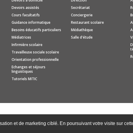
Devoirs à domicile
Direction
A
Devoirs assistés
Secrétariat
R
Cours facultatifs
Conciergerie
B
Guidance informatique
Restaurant scolaire
A
Besoins éducatifs particuliers
Médiathèque
A
Médiatrices
Salle d'étude
V
Infirmière scolaire
D
t
Travailleuse sociale scolaire
R
Orientation professionnelle
Echanges et séjours
linguistiques
Tutoriels MITIC
isation et de marketing ciblé. En poursuivant votre visite sur cet