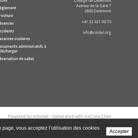
ccès
Collège de Delémont
Avenue de la Gare 7
èglement
2800 Delémont
rochure
+41 32 421 00 70
bsences
ccidents
info@coldel.org
acances scolaires
ocuments administratifs à
élécharger
éservation de salles
Powered by Artionet
-
Generated with IceCube2.Net
te page, vous acceptez l’utilisation des cookies
Accepter