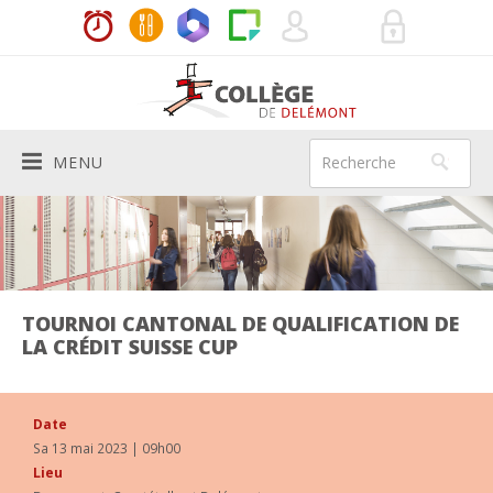
MENU
Le Collège
PRÉSENTATION
Vie de l'école
HISTORIQUE
ACTUALITÉS
Aide aux élèves
TOURNOI CANTONAL DE QUALIFICATION DE
LA CRÉDIT SUISSE CUP
AUTORITÉS SCOLAIRES
HORAIRES
MÉDIATRICES
Services
BÂTIMENTS
LES ENSEIGNANTS
INFIRMIÈRE SCOLAIRE
DIRECTION
Infos pratiques
Date
Sa 13 mai 2023 | 09h00
200E
SYSTÈME SCOLAIRE
DEVOIRS À DOMICILE
SECRÉTARIAT
RÈGLEMENTS ET CODE DE VIE
Agenda
Lieu