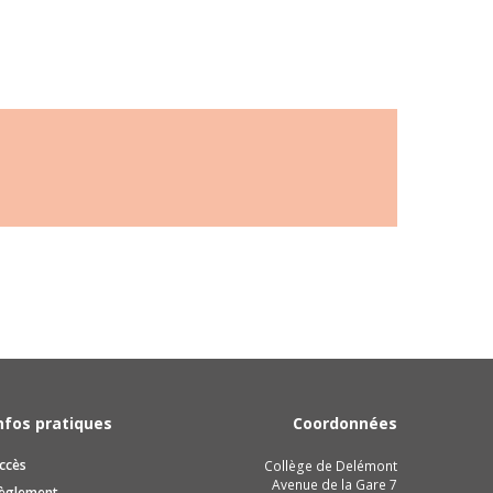
nfos pratiques
Coordonnées
ccès
Collège de Delémont
Avenue de la Gare 7
èglement